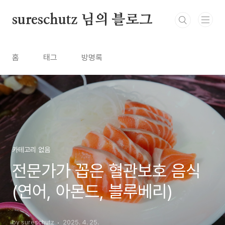
본문 바로가기
sureschutz 님의 블로그
홈
태그
방명록
카테고리 없음
전문가가 꼽은 혈관보호 음식
(연어, 아몬드, 블루베리)
by sureschutz
2025. 4. 25.