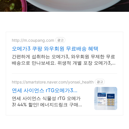
http://m.coupang.com
광고
오메가3 쿠팡 와우회원 무료배송 혜택
간편하게 섭취하는 오메가3, 와우회원 무제한 무료
배송으로 만나보세요. 위생적 개별 포장 오메가3,
와우회원 캐시적립으로 더 알뜰하게!
https://smartstore.naver.com/yonsei_health
광고
연세 사이언스 rTG오메가3
8/3~8/9 에너지충전
연세 사이언스 식물성 rTG 오메가
3! 44% 할인! 에너지드링크 구매
시 멀티비타민 이뮨샷 증정! 최대
60% 할인!